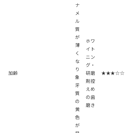
ナ
メ
ル
質
が
ホワ
薄
イト
く
ニン
な
グ・
り
加齢
研磨
★★★☆☆
象
剤控
牙
えめ
質
の歯
の
磨き
黄
色
が
目