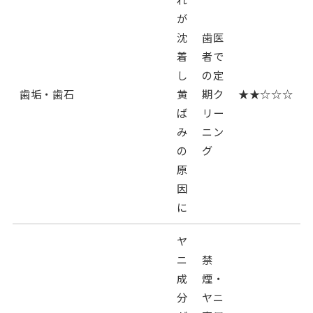
が
沈
歯医
着
者で
し
の定
歯垢・歯石
黄
期ク
★★☆☆☆
ば
リー
み
ニン
の
グ
原
因
に
ヤ
ニ
禁
成
煙・
分
ヤニ