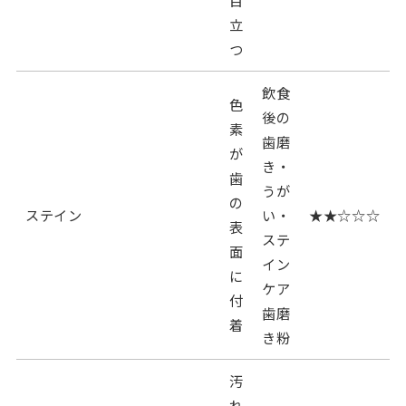
立
つ
飲食
色
後の
素
歯磨
が
き・
歯
うが
の
ステイン
い・
★★☆☆☆
表
ステ
面
イン
に
ケア
付
歯磨
着
き粉
汚
れ