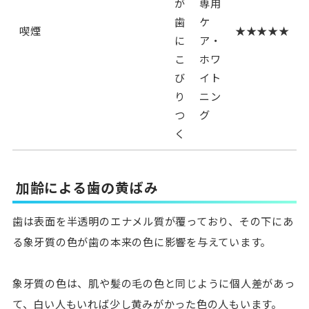
が
専用
歯
ケ
喫煙
★★★★★
に
ア・
こ
ホワ
び
イト
り
ニン
つ
グ
く
加齢による歯の黄ばみ
歯は表面を半透明のエナメル質が覆っており、その下にあ
る象牙質の色が歯の本来の色に影響を与えています。
象牙質の色は、肌や髪の毛の色と同じように個人差があっ
て、白い人もいれば少し黄みがかった色の人もいます。