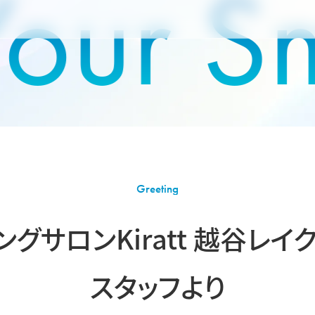
our Smi
Greeting
グサロンKiratt
越谷レイ
スタッフより