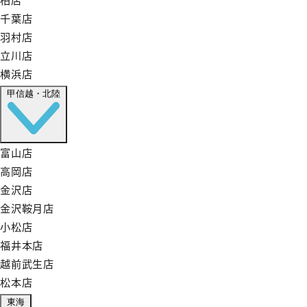
千葉店
羽村店
立川店
横浜店
甲信越・北陸
富山店
高岡店
金沢店
金沢鞍月店
小松店
福井本店
越前武生店
松本店
東海