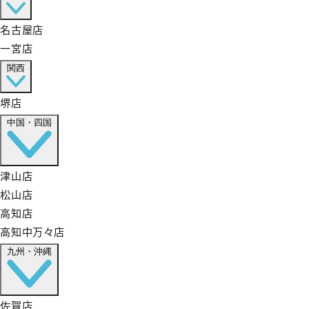
名古屋店
一宮店
関西
堺店
中国・四国
津山店
松山店
高知店
高知中万々店
九州・沖縄
佐賀店