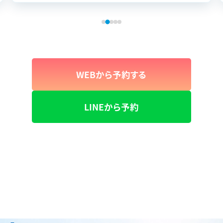
ンセリングを受けてまずは自分の歯の色をチェック。 ( ﾟ
Дﾟ)ｹﾞｯ!! 私の歯ってこんなに黄ばんでるの💦 歯磨きを
して、ホワイトニングジェルを塗って、いざ照射💡 15分
照射して、またジェル塗って…15分照射してを3回しま
す。 施術中は寝てても携帯見ててもOK👌 痛みも何も
無い。 さてさて、ほんとに白くなったのか…。ちょっと半
WEBから予約する
信半疑。 結果はかなりトーンアップしてました✨️🦷✨️🙌
正直こんなに直ぐに結果が出るとは思っていなかった
のでびっくり。でも結果が出るとやっぱり嬉しい。 鏡を見
LINEから予約
ても白くなったのが自分でも分かる‼️ とりあえず継続し
てみたいと思い、1年間のパスポート購入。かなりお安く
感じました。 希望の白さになるまではちゃんと通ってト
ーンアップしたら維持できるようにしたいな✨️楽しみ🎶
スタッフの方もしっかり説明して下さって親切で良かっ
たです。ありがとうございました☺🙏✨