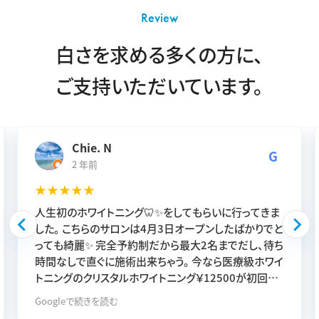
Review
白さを求める多くの方に、
ご支持いただいています。
Chie. N
G
2 年前
★★★★★
人生初のホワイトニング🦷✨️をしてもらいに行ってきま
した。 こちらのサロンは4月3日オープンしたばかりでと
っても綺麗✨️ 完全予約制だから最大2名までだし、待ち
時間なしで直ぐに施術出来ちゃう。 今なら医療級ホワイ
トニングのクリスタルホワイトニング￥12500が初回
￥6,980になるキャンペーンをやっていて、めっちゃお得
Googleで続きを読む
🉐 なので、早速体験しに行きました。 初めてなのでカウ