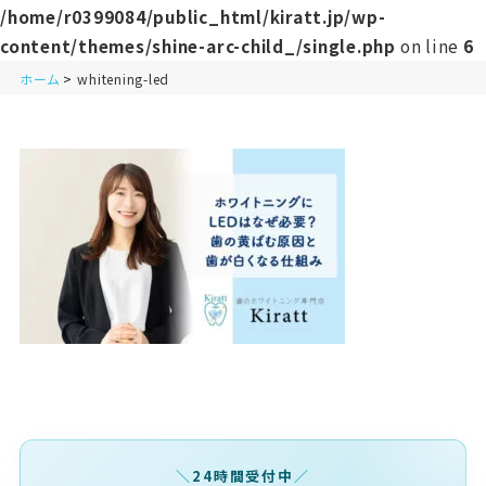
/home/r0399084/public_html/kiratt.jp/wp-
content/themes/shine-arc-child_/single.php
on line
6
ホーム
whitening-led
24時間受付中