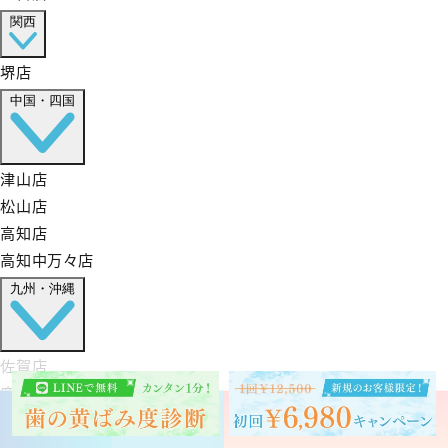
関西
堺店
中国・四国
津山店
松山店
高知店
高知中万々店
九州・沖縄
佐賀店
鹿児島店
沖縄店
予約する
クリスタル会員
お問い合わせ
すべての店舗を見る