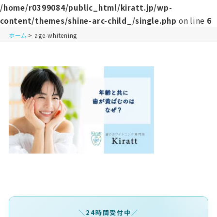
/home/r0399084/public_html/kiratt.jp/wp-
content/themes/shine-arc-child_/single.php
on line
6
ホーム
age-whitening
24時間受付中