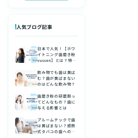
人気ブログ記事
日本で人気！【ホワ
イトニング歯磨き粉
vussen】とは？特徴
や注意点などを解説
飲み物でも歯は黄ば
む？歯が黄ばまない
のはどんな飲み物？
歯磨き粉の研磨剤っ
てどんなもの？歯に
与える影響とは
プルームテックで歯
は黄ばまない？感熱
式タバコの歯への影
響