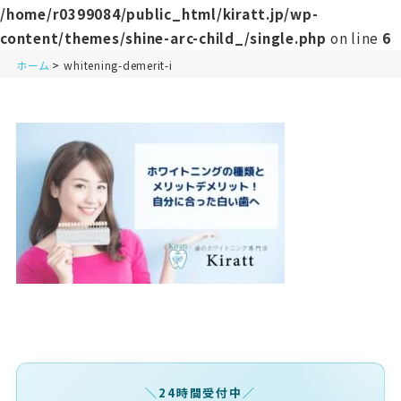
/home/r0399084/public_html/kiratt.jp/wp-
content/themes/shine-arc-child_/single.php
on line
6
ホーム
whitening-demerit-i
24時間受付中