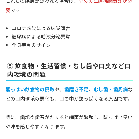
これらの疾患が疑われる場合は、
早めの医療機関受診が必
要
です。
コロナ感染による味覚障害
糖尿病による唾液分泌異常
全身疾患のサイン
⑤ 飲食物・生活習慣・むし歯や口臭など口
内環境の問題
酸っぱい飲食物の摂取
や、
歯磨き不足
、
むし歯・歯周病
な
どの口内環境の悪化も、口の中が酸っぱくなる原因です。
特に、
歯垢や歯石がたまると細菌が繁殖し、酸っぱい臭い
や味を感じやすく
なります。