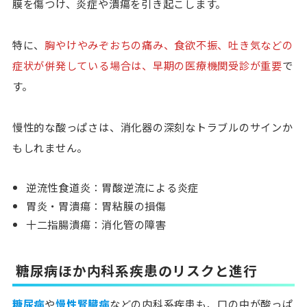
膜を傷つけ、炎症や潰瘍
を引き起こします。
特に、
胸やけやみぞおちの痛み、食欲不振、吐き気などの
症状が併発している場合は、早期の医療機関受診が重要
で
す。
慢性的な酸っぱさは、消化器の深刻なトラブルのサインか
もしれません。
逆流性食道炎：胃酸逆流による炎症
胃炎・胃潰瘍：胃粘膜の損傷
十二指腸潰瘍：消化管の障害
糖尿病ほか内科系疾患のリスクと進行
糖尿病
や
慢性腎臓病
などの内科系疾患も、口の中が酸っぱ