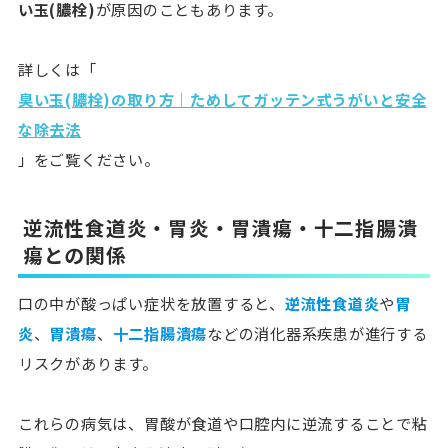
い玉(膿栓)
が原因のこともあります。
詳しくは「
臭い玉(膿栓)の取り方｜ためしてガッテン式うがいと安全
な除去法
」をご覧ください。
逆流性食道炎・胃炎・胃潰瘍・十二指腸潰
瘍との関係
口の中が酸っぱい症状を放置すると、
逆流性食道炎
や
胃
炎
、
胃潰瘍
、
十二指腸潰瘍
などの消化器系疾患が進行する
リスクがあります。
これらの病気は、
胃酸が食道や口腔内に逆流することで粘