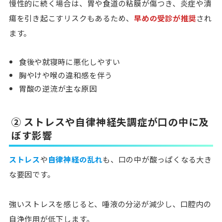
慢性的に続く場合は、胃や食道の粘膜が傷つき、炎症や潰
瘍を引き起こすリスク
もあるため、
早めの受診が推奨
され
ます。
食後や就寝時に悪化しやすい
胸やけや喉の違和感を伴う
胃酸の逆流が主な原因
② ストレスや自律神経失調症が口の中に及
ぼす影響
ストレス
や
自律神経の乱れ
も、口の中が酸っぱくなる大き
な要因です。
強いストレスを感じると、唾液の分泌が減少し、口腔内の
自浄作用が低下します。