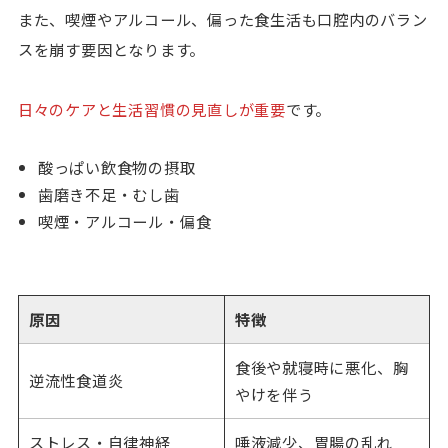
また、
喫煙やアルコール、偏った食生活も口腔内のバラン
スを崩す要因
となります。
日々のケアと生活習慣の見直しが重要
です。
酸っぱい飲食物の摂取
歯磨き不足・むし歯
喫煙・アルコール・偏食
原因
特徴
食後や就寝時に悪化、胸
逆流性食道炎
やけを伴う
ストレス・自律神経
唾液減少、胃腸の乱れ