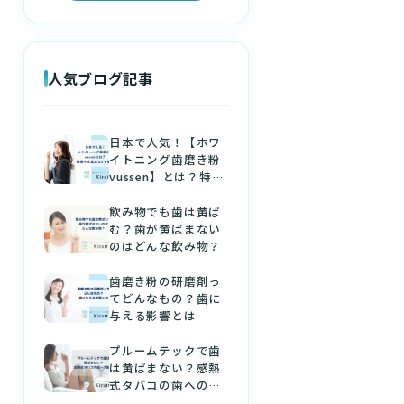
人気ブログ記事
日本で人気！【ホワ
イトニング歯磨き粉
vussen】とは？特徴
や注意点などを解説
飲み物でも歯は黄ば
む？歯が黄ばまない
のはどんな飲み物？
歯磨き粉の研磨剤っ
てどんなもの？歯に
与える影響とは
プルームテックで歯
は黄ばまない？感熱
式タバコの歯への影
響