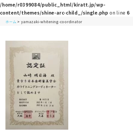
/home/r0399084/public_html/kiratt.jp/wp-
content/themes/shine-arc-child_/single.php
on line
6
ホーム
yamazaki-whitening-coordinator