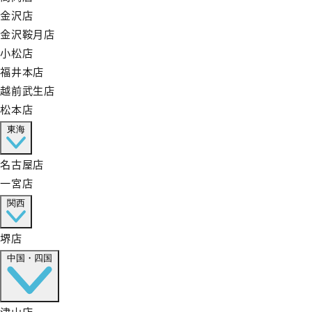
金沢店
金沢鞍月店
小松店
福井本店
越前武生店
松本店
東海
名古屋店
一宮店
関西
堺店
中国・四国
津山店