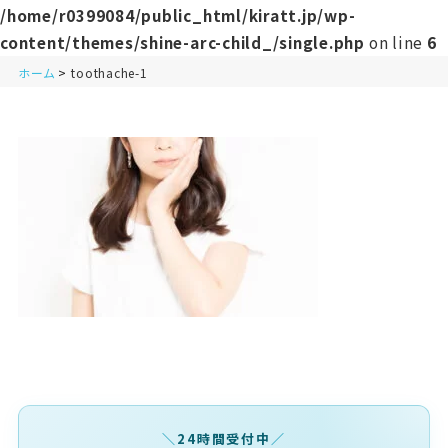
/home/r0399084/public_html/kiratt.jp/wp-
content/themes/shine-arc-child_/single.php
on line
6
ホーム
toothache-1
24時間受付中