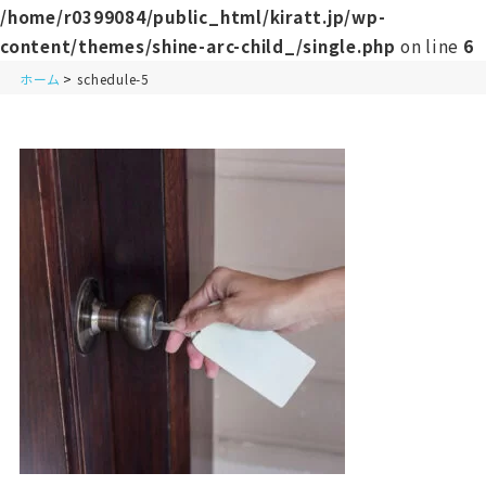
/home/r0399084/public_html/kiratt.jp/wp-
content/themes/shine-arc-child_/single.php
on line
6
ホーム
schedule-5