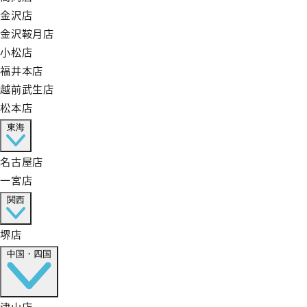
金沢店
金沢鞍月店
小松店
福井本店
越前武生店
松本店
東海
名古屋店
一宮店
関西
堺店
中国・四国
津山店