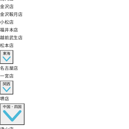
金沢店
金沢鞍月店
小松店
福井本店
越前武生店
松本店
東海
名古屋店
一宮店
関西
堺店
中国・四国
津山店