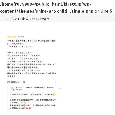
/home/r0399084/public_html/kiratt.jp/wp-
content/themes/shine-arc-child_/single.php
on line
6
ホーム
review-kanazawa-5