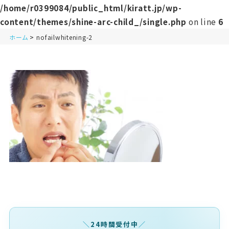
/home/r0399084/public_html/kiratt.jp/wp-
content/themes/shine-arc-child_/single.php
on line
6
ホーム
nofailwhitening-2
24時間受付中