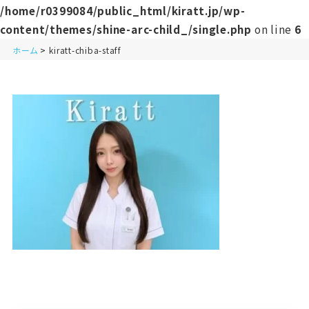
/home/r0399084/public_html/kiratt.jp/wp-
content/themes/shine-arc-child_/single.php
on line
6
ホーム
kiratt-chiba-staff