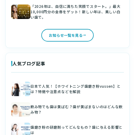
「2026年は、自信に満ちた笑顔でスタート。」最大
10,000円分の金券をゲット！新しい年は、美しい白
い歯で。
お知らせ一覧を見る
人気ブログ記事
日本で人気！【ホワイトニング歯磨き粉vussen】と
は？特徴や注意点などを解説
飲み物でも歯は黄ばむ？歯が黄ばまないのはどんな飲
み物？
歯磨き粉の研磨剤ってどんなもの？歯に与える影響と
は