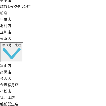
越谷レイクタウン店
柏店
千葉店
羽村店
立川店
横浜店
甲信越・北陸
富山店
高岡店
金沢店
金沢鞍月店
小松店
福井本店
越前武生店