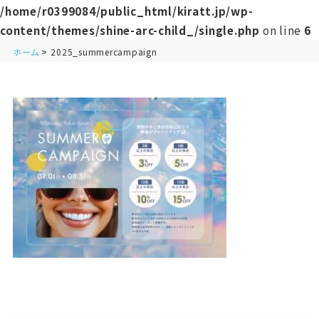
/home/r0399084/public_html/kiratt.jp/wp-
content/themes/shine-arc-child_/single.php
on line
6
ホーム
2025_summercampaign