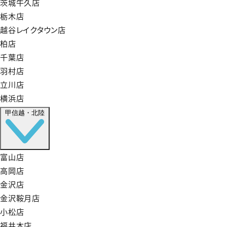
茨城牛久店
栃木店
越谷レイクタウン店
柏店
千葉店
羽村店
立川店
横浜店
甲信越・北陸
富山店
高岡店
金沢店
金沢鞍月店
小松店
福井本店