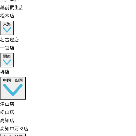
越前武生店
松本店
東海
名古屋店
一宮店
関西
堺店
中国・四国
津山店
松山店
高知店
高知中万々店