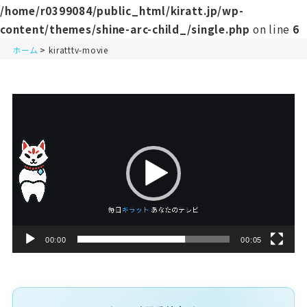
/home/r0399084/public_html/kiratt.jp/wp-
content/themes/shine-arc-child_/single.php
on line
6
ホーム
kiratttv-movie
動
画
プ
レ
ー
ヤ
ー
00:00
00:05