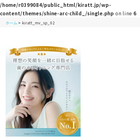
/home/r0399084/public_html/kiratt.jp/wp-
content/themes/shine-arc-child_/single.php
on line
6
ホーム
kiratt_mv_sp_02