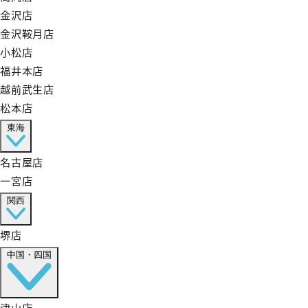
金沢店
金沢鞍月店
小松店
福井本店
越前武生店
松本店
東海
名古屋店
一宮店
関西
堺店
中国・四国
津山店