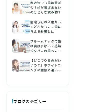
飲み物でも歯は黄ば
む？歯が黄ばまない
のはどんな飲み物？
歯磨き粉の研磨剤っ
てどんなもの？歯に
与える影響とは
プルームテックで歯
は黄ばまない？感熱
式タバコの歯への影
響
【どこでやるのがい
いの？】ホワイトニ
ングの種類と違いに
ついて
ブログカテゴリー