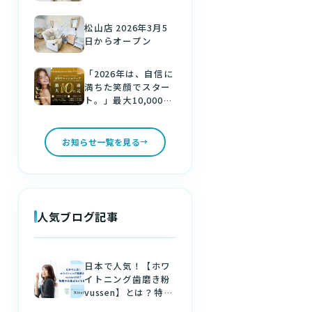
松山店 2026年3月5
日からオープン
「2026年は、自信に
満ちた笑顔でスター
ト。」最大10,000円
分の金券をゲット！
新しい年は、美しい
白い歯で。
お知らせ一覧を見る
人気ブログ記事
日本で人気！【ホワ
イトニング歯磨き粉
vussen】とは？特徴
や注意点などを解説