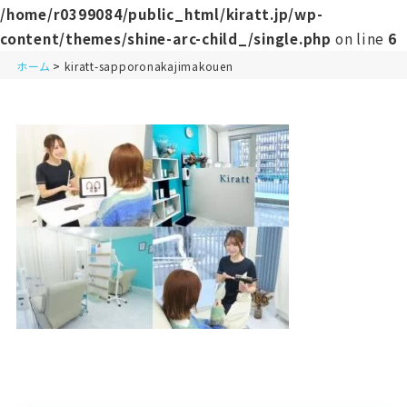
/home/r0399084/public_html/kiratt.jp/wp-
content/themes/shine-arc-child_/single.php
on line
6
ホーム
kiratt-sapporonakajimakouen