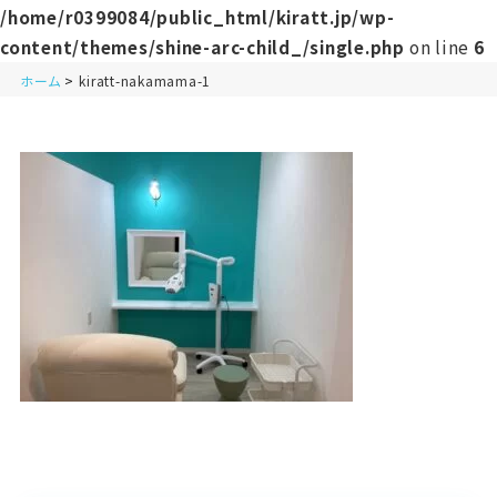
/home/r0399084/public_html/kiratt.jp/wp-
content/themes/shine-arc-child_/single.php
on line
6
ホーム
kiratt-nakamama-1