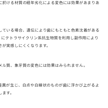
に於ける材質の経年劣化による変色には効果があまりあ
している場合、遺伝により歯にもともと色素沈着がある
い）にテトラサイクリン系抗生物質を利用し副作用により
さが実感しにくくなります。
メル質、象牙質の変色には効果はみられません。
差異が生じ、白点や白線状のものが歯に浮かび上がるよ
します。