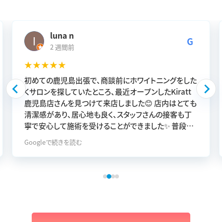
luna n
G
2 週間前
★★★★★
初めての鹿児島出張で、商談前にホワイトニングをした
くサロンを探していたところ、最近オープンしたKiratt
鹿児島店さんを見つけて来店しました😊 店内はとても
清潔感があり、居心地も良く、スタッフさんの接客も丁
寧で安心して施術を受けることができました✨ 普段か
ら定期的にホワイトニングをしていますが、セルフホワ
Googleで続きを読む
イトニングの中でも効果がとても高く、施術後の白さに
驚きました🦷✨ 商談前に自信を持って笑顔になれたの
で、本当に来て良かったです😊 鹿児島でホワイトニング
を探している方にはぜひおすすめしたいサロンです🌿
また出張で鹿児島に来た際は利用させていただきま
す！ありがとうございました✨