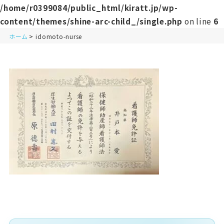
/home/r0399084/public_html/kiratt.jp/wp-
content/themes/shine-arc-child_/single.php
on line
6
ホーム
idomoto-nurse