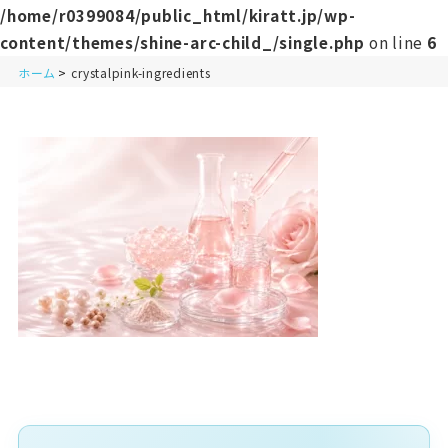
/home/r0399084/public_html/kiratt.jp/wp-
content/themes/shine-arc-child_/single.php
on line
6
ホーム
crystalpink-ingredients