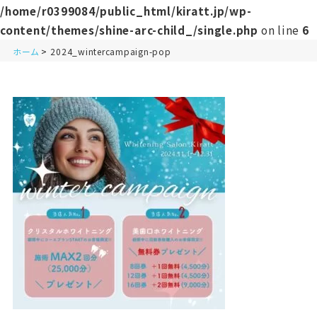
/home/r0399084/public_html/kiratt.jp/wp-
content/themes/shine-arc-child_/single.php
on line
6
ホーム
2024_wintercampaign-pop