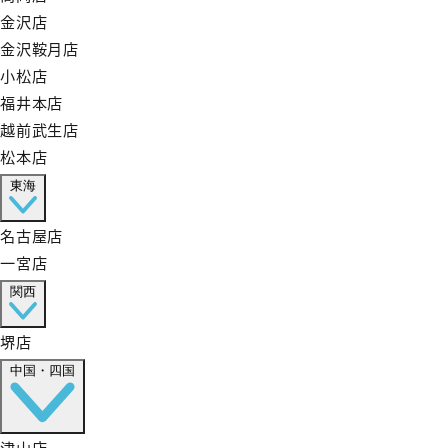
金沢店
金沢鞍月店
小松店
福井本店
越前武生店
松本店
東海
名古屋店
一宮店
関西
堺店
中国・四国
津山店