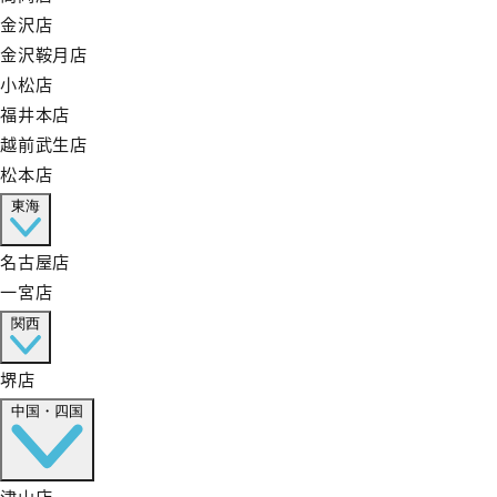
金沢店
金沢鞍月店
小松店
福井本店
越前武生店
松本店
東海
名古屋店
一宮店
関西
堺店
中国・四国
津山店