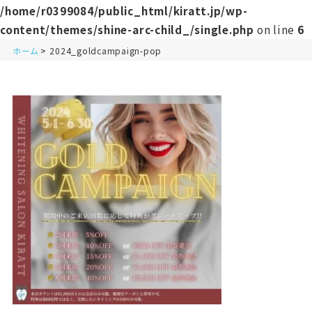
/home/r0399084/public_html/kiratt.jp/wp-
content/themes/shine-arc-child_/single.php
on line
6
ホーム
2024_goldcampaign-pop