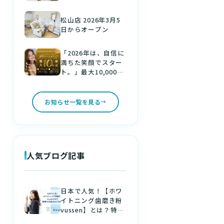
松山店 2026年3月5
日からオープン
「2026年は、自信に
満ちた笑顔でスター
ト。」最大10,000円
分の金券をゲット！
新しい年は、美しい
白い歯で。
お知らせ一覧を見る
人気ブログ記事
日本で人気！【ホワ
イトニング歯磨き粉
vussen】とは？特徴
や注意点などを解説