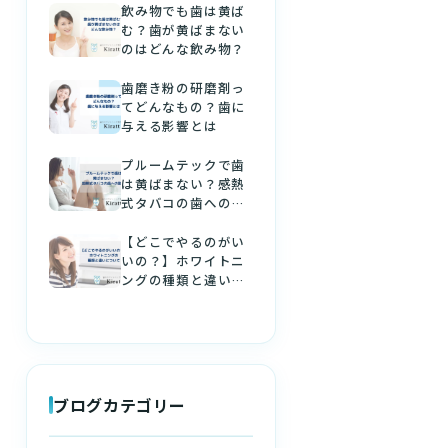
飲み物でも歯は黄ば
む？歯が黄ばまない
のはどんな飲み物？
歯磨き粉の研磨剤っ
てどんなもの？歯に
与える影響とは
プルームテックで歯
は黄ばまない？感熱
式タバコの歯への影
響
【どこでやるのがい
いの？】ホワイトニ
ングの種類と違いに
ついて
ブログカテゴリー