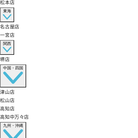
松本店
東海
名古屋店
一宮店
関西
堺店
中国・四国
津山店
松山店
高知店
高知中万々店
九州・沖縄