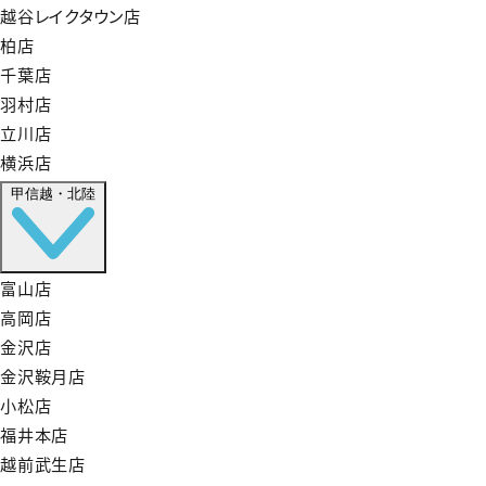
越谷レイクタウン店
柏店
千葉店
羽村店
立川店
横浜店
甲信越・北陸
富山店
高岡店
金沢店
金沢鞍月店
小松店
福井本店
越前武生店