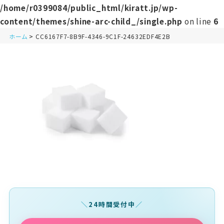
/home/r0399084/public_html/kiratt.jp/wp-
content/themes/shine-arc-child_/single.php
on line
6
ホーム
CC6167F7-8B9F-4346-9C1F-24632EDF4E2B
24時間受付中