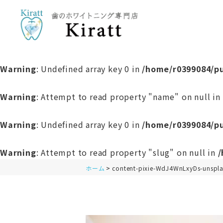
Warning
: Undefined array key 0 in
/home/r0399084/pu
Warning
: Attempt to read property "name" on null in
Warning
: Undefined array key 0 in
/home/r0399084/pu
Warning
: Attempt to read property "slug" on null in
/
ホーム
content-pixie-WdJ4WnLxyDs-unspl