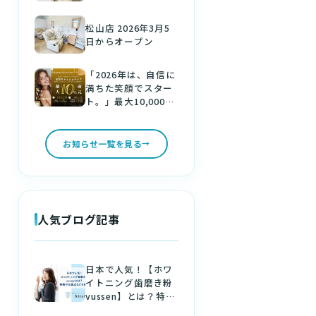
松山店 2026年3月5
日からオープン
「2026年は、自信に
満ちた笑顔でスター
ト。」最大10,000円
分の金券をゲット！
新しい年は、美しい
白い歯で。
お知らせ一覧を見る
人気ブログ記事
日本で人気！【ホワ
イトニング歯磨き粉
vussen】とは？特徴
や注意点などを解説