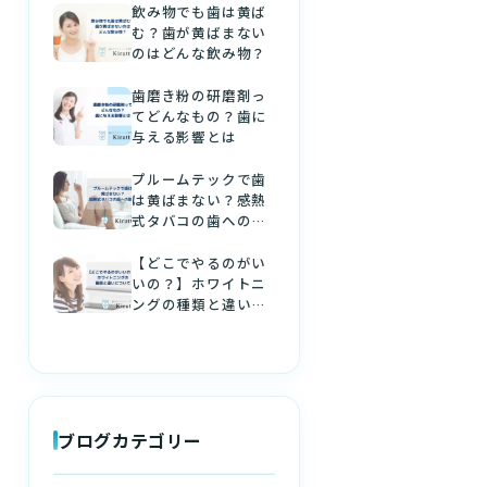
飲み物でも歯は黄ば
む？歯が黄ばまない
のはどんな飲み物？
歯磨き粉の研磨剤っ
てどんなもの？歯に
与える影響とは
プルームテックで歯
は黄ばまない？感熱
式タバコの歯への影
響
【どこでやるのがい
いの？】ホワイトニ
ングの種類と違いに
ついて
ブログカテゴリー