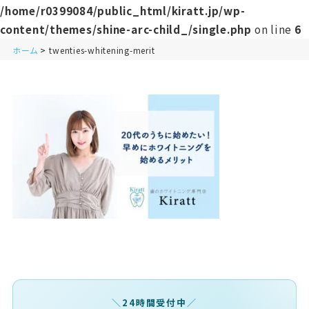
/home/r0399084/public_html/kiratt.jp/wp-
content/themes/shine-arc-child_/single.php
on line
6
ホーム
twenties-whitening-merit
24時間受付中