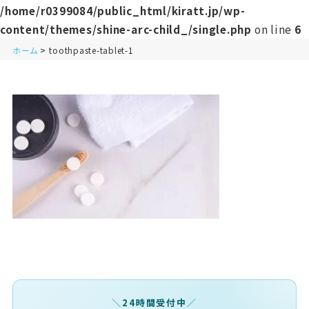
/home/r0399084/public_html/kiratt.jp/wp-
content/themes/shine-arc-child_/single.php
on line
6
ホーム
toothpaste-tablet-1
24時間受付中