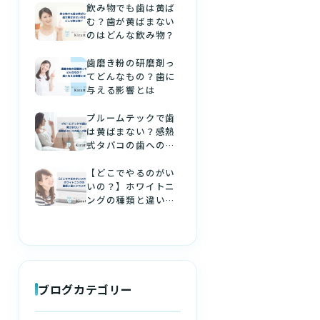
飲み物でも歯は黄ば
む？歯が黄ばまない
のはどんな飲み物？
歯磨き粉の研磨剤っ
てどんなもの？歯に
与える影響とは
プルームテックで歯
は黄ばまない？感熱
式タバコの歯への影
響
【どこでやるのがい
いの？】ホワイトニ
ングの種類と違いに
ついて
ブログカテゴリー