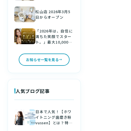
松山店 2026年3月5
日からオープン
「2026年は、自信に
満ちた笑顔でスター
ト。」最大10,000円
分の金券をゲット！
新しい年は、美しい
白い歯で。
お知らせ一覧を見る
人気ブログ記事
日本で人気！【ホワ
イトニング歯磨き粉
vussen】とは？特徴
や注意点などを解説