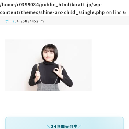
/home/r0399084/public_html/kiratt.jp/wp-
content/themes/shine-arc-child_/single.php
on line
6
ホーム
25834452_m
24時間受付中