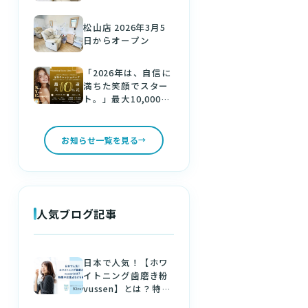
松山店 2026年3月5
日からオープン
「2026年は、自信に
満ちた笑顔でスター
ト。」最大10,000円
分の金券をゲット！
新しい年は、美しい
白い歯で。
お知らせ一覧を見る
人気ブログ記事
日本で人気！【ホワ
イトニング歯磨き粉
vussen】とは？特徴
や注意点などを解説