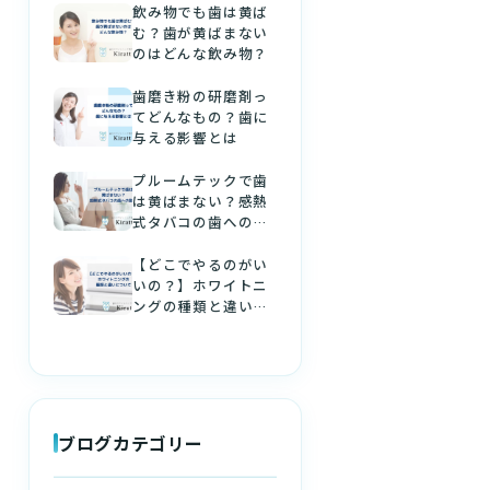
飲み物でも歯は黄ば
む？歯が黄ばまない
のはどんな飲み物？
歯磨き粉の研磨剤っ
てどんなもの？歯に
与える影響とは
プルームテックで歯
は黄ばまない？感熱
式タバコの歯への影
響
【どこでやるのがい
いの？】ホワイトニ
ングの種類と違いに
ついて
ブログカテゴリー