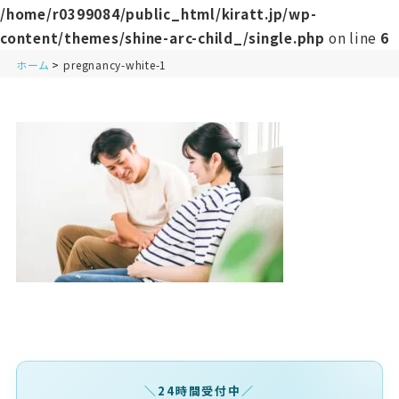
/home/r0399084/public_html/kiratt.jp/wp-
content/themes/shine-arc-child_/single.php
on line
6
ホーム
pregnancy-white-1
24時間受付中