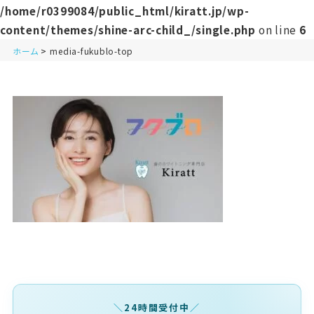
/home/r0399084/public_html/kiratt.jp/wp-
content/themes/shine-arc-child_/single.php
on line
6
ホーム
media-fukublo-top
24時間受付中