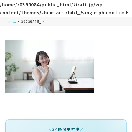
/home/r0399084/public_html/kiratt.jp/wp-
content/themes/shine-arc-child_/single.php
on line
6
ホーム
30239315_m
24時間受付中