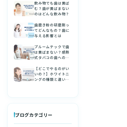
飲み物でも歯は黄ば
む？歯が黄ばまない
のはどんな飲み物？
歯磨き粉の研磨剤っ
てどんなもの？歯に
与える影響とは
プルームテックで歯
は黄ばまない？感熱
式タバコの歯への影
響
【どこでやるのがい
いの？】ホワイトニ
ングの種類と違いに
ついて
ブログカテゴリー