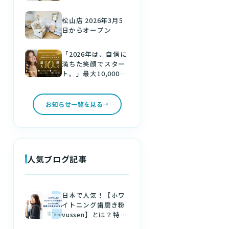
松山店 2026年3月5
日からオープン
「2026年は、自信に
満ちた笑顔でスター
ト。」最大10,000円
分の金券をゲット！
新しい年は、美しい
白い歯で。
お知らせ一覧を見る
人気ブログ記事
日本で人気！【ホワ
イトニング歯磨き粉
vussen】とは？特徴
や注意点などを解説