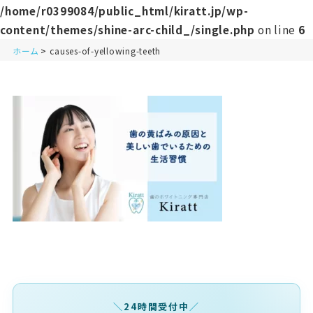
/home/r0399084/public_html/kiratt.jp/wp-
content/themes/shine-arc-child_/single.php
on line
6
ホーム
causes-of-yellowing-teeth
24時間受付中