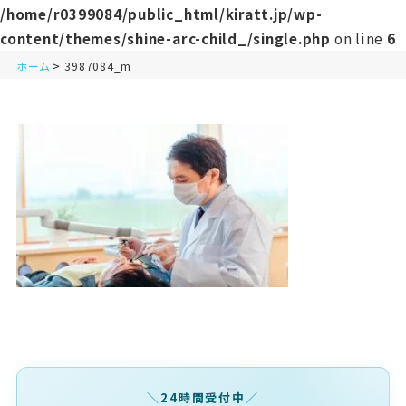
/home/r0399084/public_html/kiratt.jp/wp-
content/themes/shine-arc-child_/single.php
on line
6
ホーム
3987084_m
24時間受付中