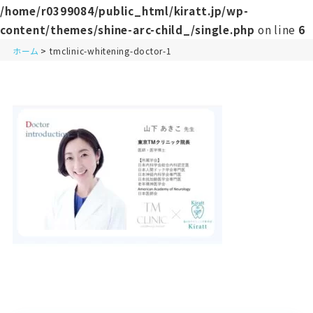
/home/r0399084/public_html/kiratt.jp/wp-
content/themes/shine-arc-child_/single.php
on line
6
ホーム
tmclinic-whitening-doctor-1