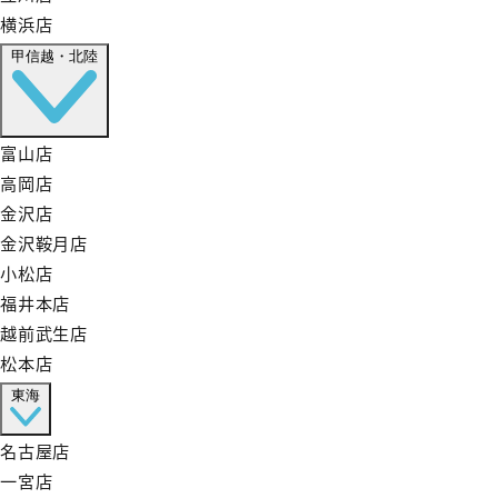
横浜店
甲信越・北陸
富山店
高岡店
金沢店
金沢鞍月店
小松店
福井本店
越前武生店
松本店
東海
名古屋店
一宮店