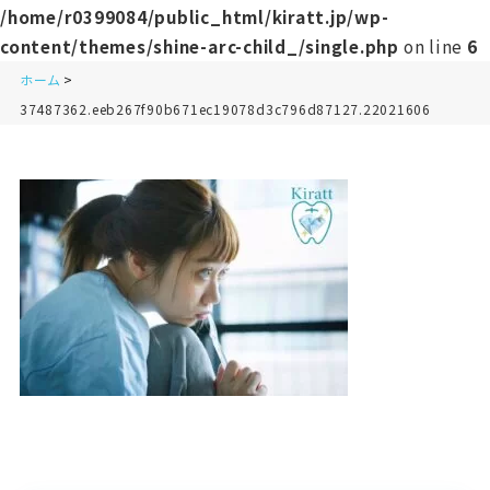
/home/r0399084/public_html/kiratt.jp/wp-
content/themes/shine-arc-child_/single.php
on line
6
ホーム
37487362.eeb267f90b671ec19078d3c796d87127.22021606