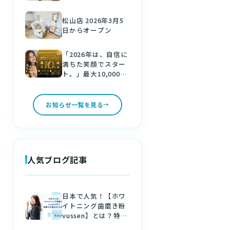
松山店 2026年3月5
日からオープン
「2026年は、自信に
満ちた笑顔でスター
ト。」最大10,000円
分の金券をゲット！
新しい年は、美しい
白い歯で。
お知らせ一覧を見る
人気ブログ記事
日本で人気！【ホワ
イトニング歯磨き粉
vussen】とは？特徴
や注意点などを解説