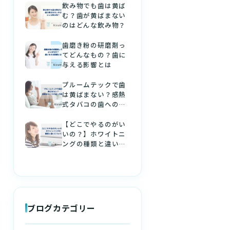
飲み物でも歯は黄ば
む？歯が黄ばまない
のはどんな飲み物？
歯磨き粉の研磨剤っ
てどんなもの？歯に
与える影響とは
プルームテックで歯
は黄ばまない？感熱
式タバコの歯への影
響
【どこでやるのがい
いの？】ホワイトニ
ングの種類と違いに
ついて
ブログカテゴリー