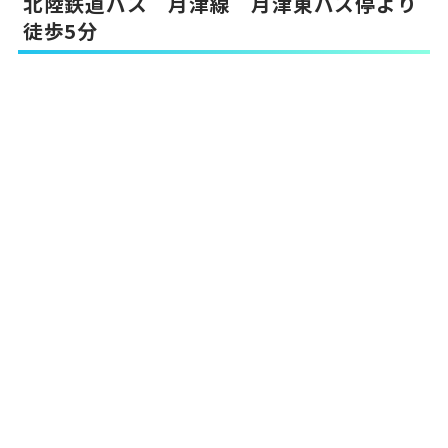
北陸鉄道バス 月津線 月津東バス停より
徒歩5分