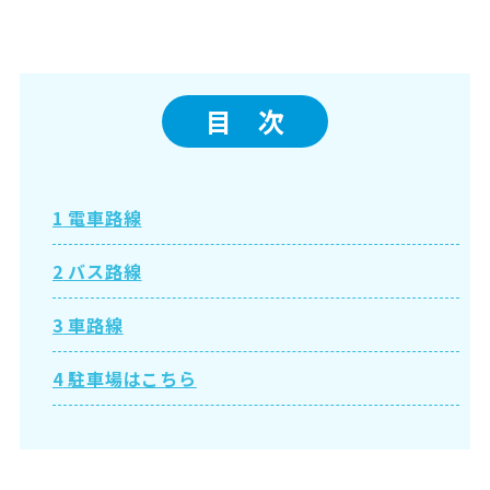
目 次
1
電車路線
2
バス路線
3
車路線
4
駐車場はこちら