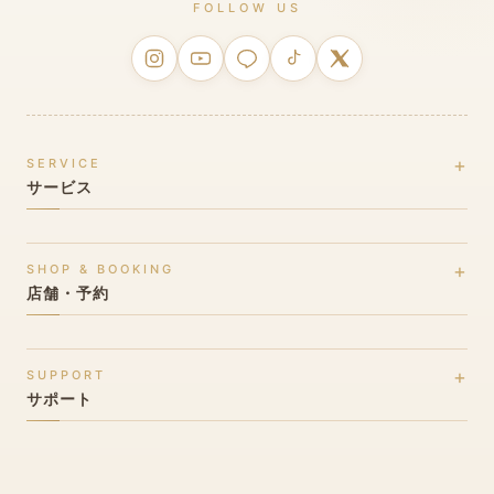
FOLLOW US
SERVICE
サービス
ブライダルホワイトニングとは
SHOP & BOOKING
料金プラン
店舗・予約
クイックプラン
店舗一覧(全国27店舗)
プレミアムプラン
SUPPORT
北海道・東北エリア
サポート
お客様の声
関東エリア
ブライダルブログ
★ 北陸エリア(発祥地)
よくある質問